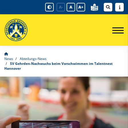
A-
A
A+
News
Abteilungs-News
SV Gehrden-Nachwuchs beim Vorschwimmen im Talentnest
Hannover