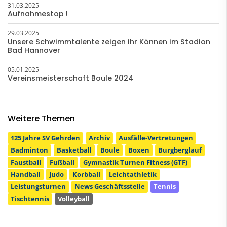
31.03.2025
Aufnahmestop !
29.03.2025
Unsere Schwimmtalente zeigen ihr Können im Stadion
Bad Hannover
05.01.2025
Vereinsmeisterschaft Boule 2024
Weitere Themen
125 Jahre SV Gehrden
Archiv
Ausfälle-Vertretungen
Badminton
Basketball
Boule
Boxen
Burgberglauf
Faustball
Fußball
Gymnastik Turnen Fitness (GTF)
Handball
Judo
Korbball
Leichtathletik
Leistungsturnen
News Geschäftsstelle
Tennis
Tischtennis
Volleyball