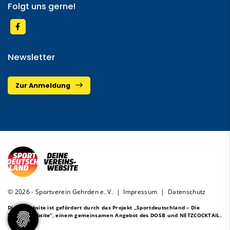
Folgt uns gerne!
Newsletter
Zur Anmeldung
© 2026 - Sportverein Gehrden e. V. |
Impressum
|
Datenschutz
Diese Website ist gefördert durch das Projekt
„Sportdeutschland – Die
Vereinswebsite”
, einem gemeinsamen Angebot des DOSB und NETZCOCKTAIL.