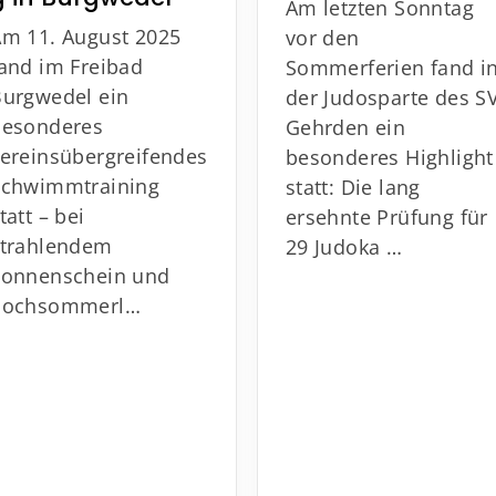
Am letzten Sonntag
Am 11. August 2025
vor den
fand im Freibad
Sommerferien fand i
Burgwedel ein
der Judosparte des S
besonderes
Gehrden ein
vereinsübergreifendes
besonderes Highlight
Schwimmtraining
statt: Die lang
tatt – bei
ersehnte Prüfung für
strahlendem
29 Judoka …
Sonnenschein und
hochsommerl…