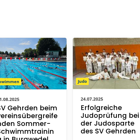
chwimmen
Judo
1.08.2025
24.07.2025
SV Gehrden beim
Erfolgreiche
vereinsübergreife
Judoprüfung bei
nden Sommer-
der Judosparte
Schwimmtrainin
des SV Gehrden
g in Burgwedel