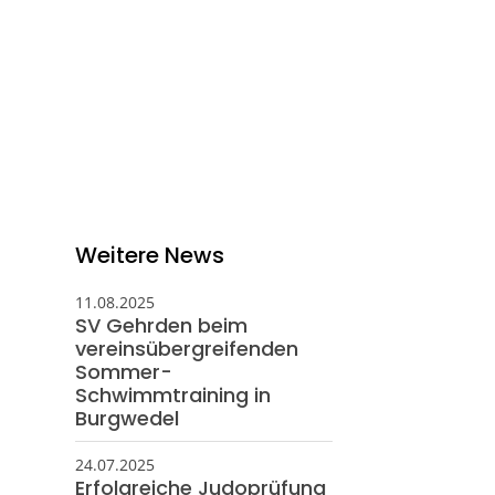
eschäftsstelle
ortverein Gehrden e. V.
ngefeldstraße 17
989 Gehrden
05108 - 5924
info@svgehrden.de
Weitere News
11.08.2025
SV Gehrden beim
vereinsübergreifenden
Sommer-
Schwimmtraining in
Burgwedel
24.07.2025
Erfolgreiche Judoprüfung