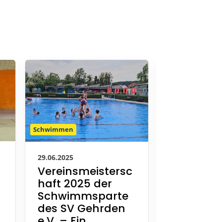
Schwimmen
Schwimmen
29.06.2025
25.06.2025
Vereinsmeistersc
SV Gehr
haft 2025 der
Nachwuc
Schwimmsparte
Vorsch
des SV Gehrden
im Talen
e.V. – Ein
Hannove