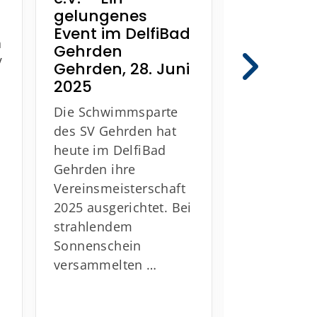
gelungenes
Am 25. Juni
Event im DelfiBad
im
n
Gehrden
Sportleistu
V
Gehrden, 28. Juni
m Hannover
2025
besonderes
Die Schwimmsparte
für vier
des SV Gehrden hat
Nachwuchst
heute im DelfiBad
des SV Gehr
Gehrden ihre
Die jungen
Vereinsmeisterschaft
Schwimmer
2025 ausgerichtet. Bei
strahlendem
Sonnenschein
versammelten …