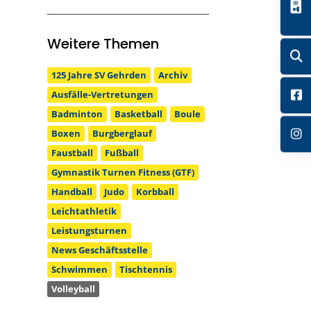
Weitere Themen
125 Jahre SV Gehrden
Archiv
Ausfälle-Vertretungen
Badminton
Basketball
Boule
Boxen
Burgberglauf
Faustball
Fußball
Gymnastik Turnen Fitness (GTF)
Handball
Judo
Korbball
Leichtathletik
Leistungsturnen
News Geschäftsstelle
Schwimmen
Tischtennis
Volleyball