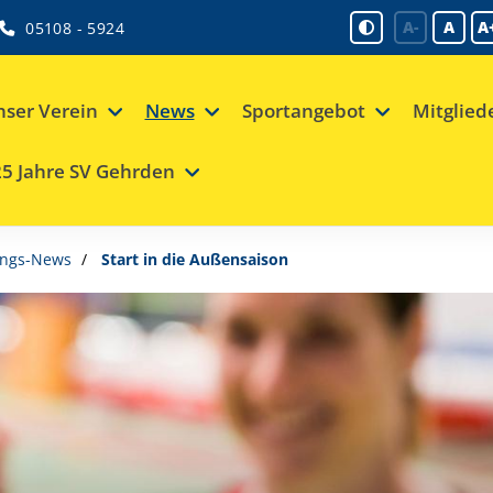
A-
A
A
05108 - 5924
ser Verein
News
Sportangebot
Mitglied
5 Jahre SV Gehrden
ungs-News
Start in die Außensaison