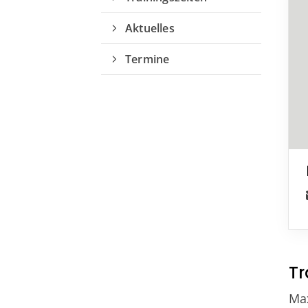
Aktuelles
Termine
Quicklinks
Sportangebote finden
Unser Sportangebot
Sportsuche
Ausfälle und Vertretungen
Deutsches Sportabzeichen
Tr
Max