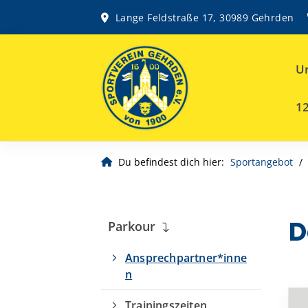
Lange Feldstraße 17, 30989 Gehrden
Un
12
Du befindest dich hier:
Sportangebot
D
Parkour
Ansprechpartner*inne
n
Trainingszeiten