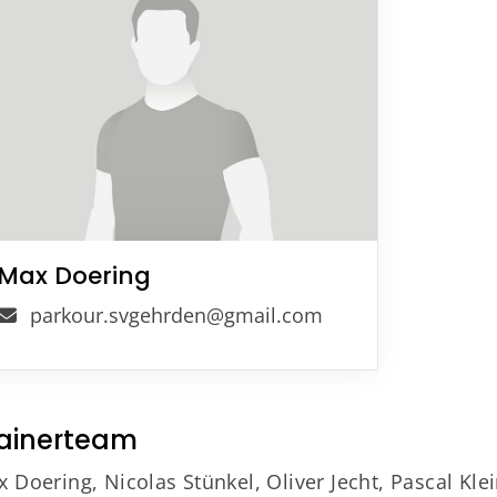
Mitglieder-Service
G
Alles zur Mitgliedschaft
Sp
Downloads
La
Max Doering
Termine
30
parkour.svgehrden@gmail.com
Fragen & Antworten
ainerteam
 Doering, Nicolas Stünkel, Oliver Jecht, Pascal Kle