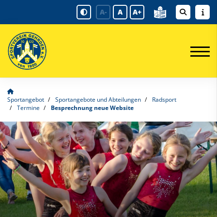
A-
A
A+
Sportangebot
Sportangebote und Abteilungen
Radsport
Termine
Besprechnung neue Website