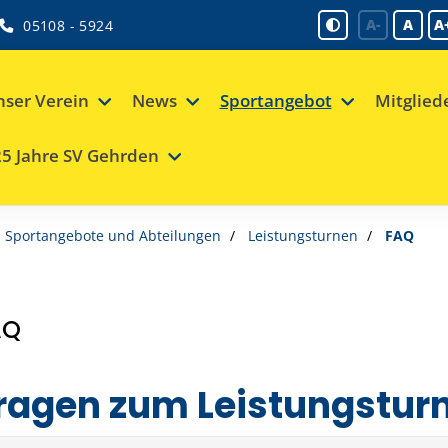
A-
A
A
05108 - 5924
ser Verein
News
Sportangebot
Mitglied
5 Jahre SV Gehrden
Sportangebote und Abteilungen
Leistungsturnen
FAQ
AQ
ragen zum Leistungstur