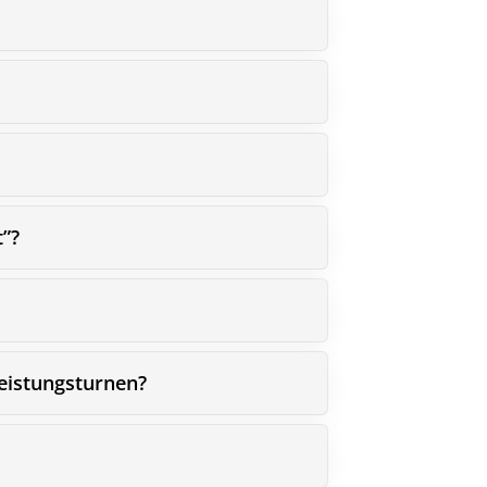
eschäftsstelle
t”?
ortverein Gehrden e. V.
ngefeldstraße 17
989 Gehrden
05108 - 5924
Leistungsturnen?
info@svgehrden.de