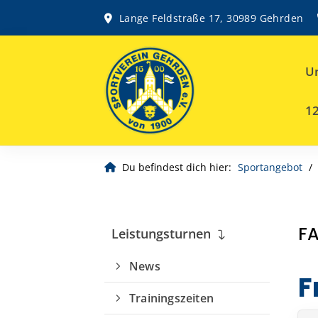
Lange Feldstraße 17, 30989 Gehrden
Un
12
Du befindest dich hier:
Sportangebot
F
Leistungsturnen
News
F
Trainingszeiten