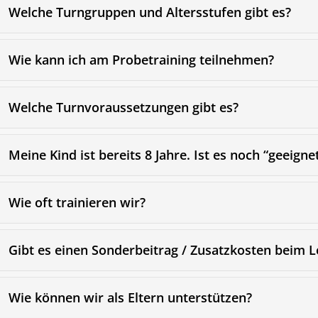
Welche Turngruppen und Altersstufen gibt es?
Wie kann ich am Probetraining teilnehmen?
Welche Turnvoraussetzungen gibt es?
Mitglieder-Service
G
Meine Kind ist bereits 8 Jahre. Ist es noch “geeigne
Alles zur Mitgliedschaft
Sp
Downloads
La
Wie oft trainieren wir?
Termine
30
Fragen & Antworten
Gibt es einen Sonderbeitrag / Zusatzkosten beim 
Wie können wir als Eltern unterstützen?