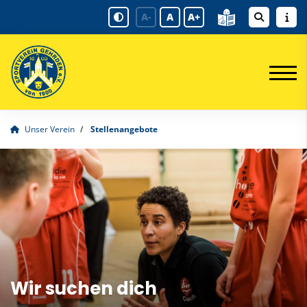
A-
A
A+
Unser Verein
Stellenangebote
Wir suchen dich