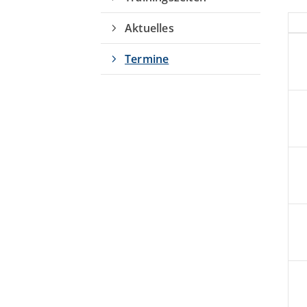
Aktuelles
Termine
Quicklinks
Sportangebote finden
Unser Sportangebot
Sportsuche
Ausfälle und Vertretungen
Deutsches Sportabzeichen