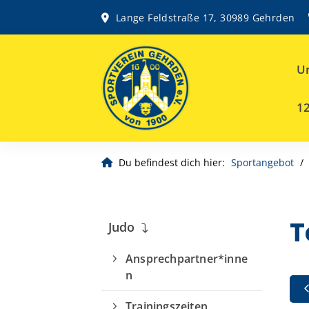
Lange Feldstraße 17, 30989 Gehrden
Un
12
Du befindest dich hier:
Sportangebot
T
Judo
Ansprechpartner*inne
n
Trainingszeiten