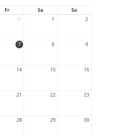
Fr
Sa
So
31
1
2
7
8
9
eschäftsstelle
14
15
16
ortverein Gehrden e. V.
ngefeldstraße 17
989 Gehrden
21
22
23
05108 - 5924
info@svgehrden.de
28
29
30