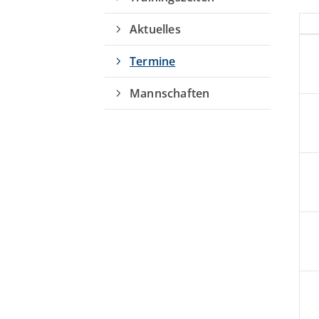
Aktuelles
Termine
Mannschaften
Quicklinks
Sportangebote finden
Unser Sportangebot
Sportsuche
Ausfälle und Vertretungen
Deutsches Sportabzeichen