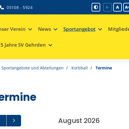
A-
A
A
05108 - 5924
ser Verein
News
Sportangebot
Mitglied
5 Jahre SV Gehrden
Sportangebote und Abteilungen
Korbball
Termine
ermine
August 2026