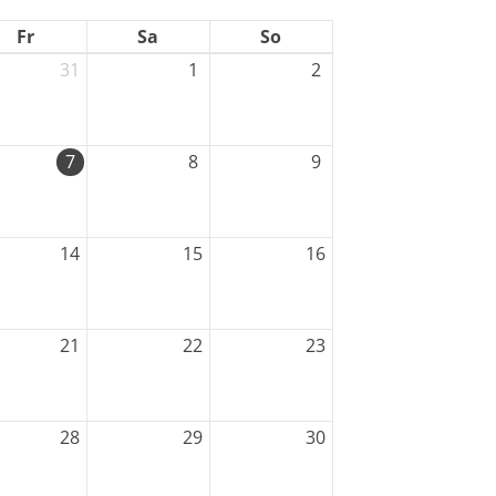
Fr
Sa
So
31
1
2
7
8
9
eschäftsstelle
14
15
16
ortverein Gehrden e. V.
ngefeldstraße 17
989 Gehrden
21
22
23
05108 - 5924
info@svgehrden.de
28
29
30