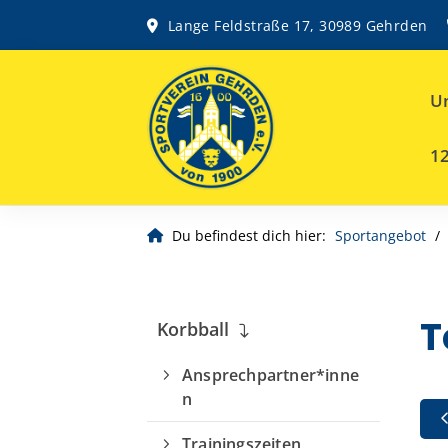
Lange Feldstraße 17, 30989 Gehrden
Un
12
Du befindest dich hier:
Sportangebot
T
Korbball
Ansprechpartner*inne
n
Trainingszeiten