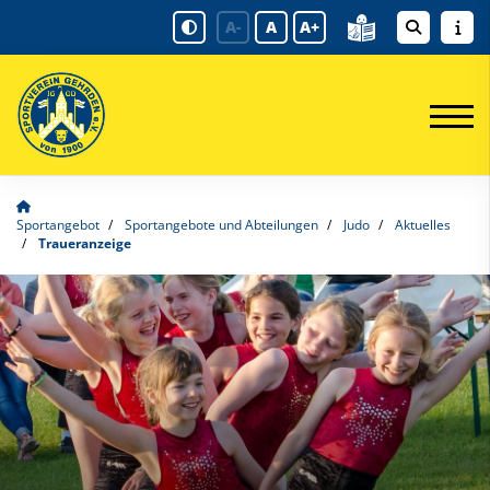
A-
A
A+
Sportangebot
Sportangebote und Abteilungen
Judo
Aktuelles
Traueranzeige