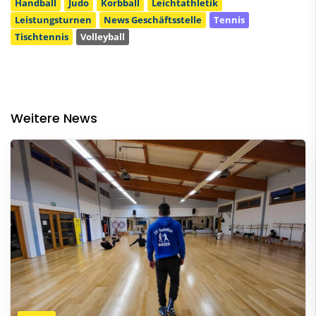
Handball
Judo
Korbball
Leichtathletik
Leistungsturnen
News Geschäftsstelle
Tennis
Tischtennis
Volleyball
Weitere News