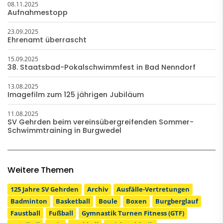
08.11.2025
Aufnahmestopp
23.09.2025
Ehrenamt überrascht
15.09.2025
38. Staatsbad-Pokalschwimmfest in Bad Nenndorf
13.08.2025
Imagefilm zum 125 jährigen Jubiläum
11.08.2025
SV Gehrden beim vereinsübergreifenden Sommer-
Schwimmtraining in Burgwedel
Weitere Themen
125 Jahre SV Gehrden
Archiv
Ausfälle-Vertretungen
Badminton
Basketball
Boule
Boxen
Burgberglauf
Faustball
Fußball
Gymnastik Turnen Fitness (GTF)