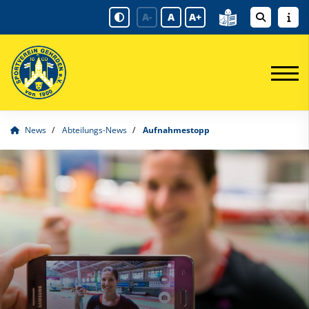
A-
A
A+
News
Abteilungs-News
Aufnahmestopp