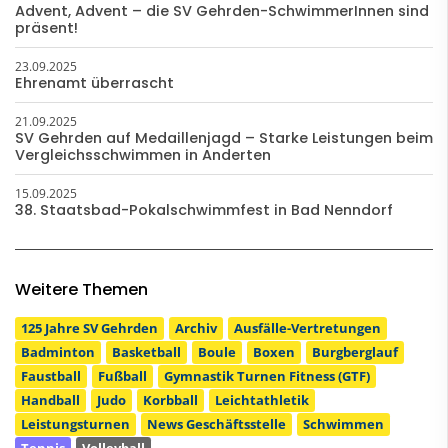
Advent, Advent – die SV Gehrden-SchwimmerInnen sind
präsent!
23.09.2025
Ehrenamt überrascht
21.09.2025
SV Gehrden auf Medaillenjagd – Starke Leistungen beim
Vergleichsschwimmen in Anderten
15.09.2025
38. Staatsbad-Pokalschwimmfest in Bad Nenndorf
Weitere Themen
125 Jahre SV Gehrden
Archiv
Ausfälle-Vertretungen
Badminton
Basketball
Boule
Boxen
Burgberglauf
Faustball
Fußball
Gymnastik Turnen Fitness (GTF)
Handball
Judo
Korbball
Leichtathletik
Leistungsturnen
News Geschäftsstelle
Schwimmen
Tennis
Volleyball