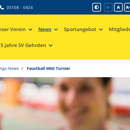
A-
A
A
05108 - 5924
ser Verein
News
Sportangebot
Mitglied
5 Jahre SV Gehrden
ungs-News
Faustball M60 Turnier