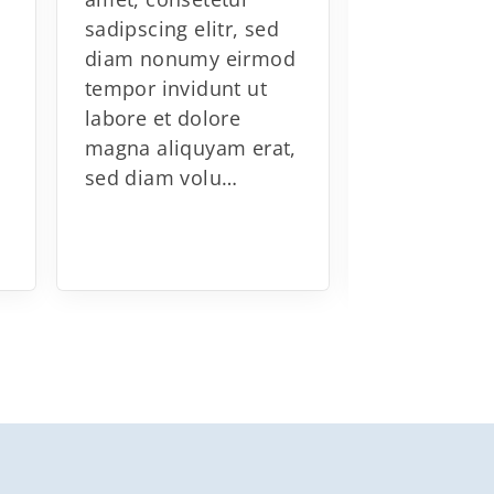
amet, consetetur
endlich so 
sadipscing elitr, sed
dreijährige
diam nonumy eirmod
wurde unse
tempor invidunt ut
Mädchen-
labore et dolore
Jugendman
magna aliquyam erat,
wieder ins
sed diam volu…
gerufen. Ein
der mi…