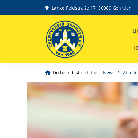
Lange Feldstraße 17, 30989 Gehrden
Un
12
Du befindest dich hier:
News
Abteil