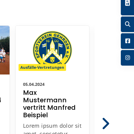
Volleyball
Ausfälle-Vertretungen
01.04.2024
05.04.2024
Erfolgrei
Max
4
Neustart
Mustermann
Mädche
vertritt Manfred
Jugend
Beispiel
aft
Lorem ipsum dolor sit
Im Jahr 202