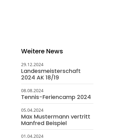
eschäftsstelle
ortverein Gehrden e. V.
ngefeldstraße 17
989 Gehrden
05108 - 5924
Weitere News
info@svgehrden.de
29.12.2024
Landesmeisterschaft
2024 AK 18/19
08.08.2024
Tennis-Feriencamp 2024
05.04.2024
Max Mustermann vertritt
Manfred Beispiel
01.04.2024