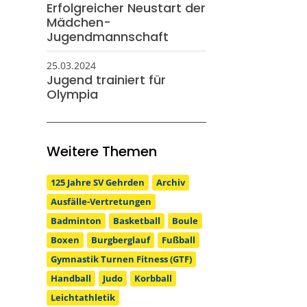
Erfolgreicher Neustart der
Mädchen-
Jugendmannschaft
25.03.2024
Jugend trainiert für
Olympia
Weitere Themen
125 Jahre SV Gehrden
Archiv
Ausfälle-Vertretungen
Badminton
Basketball
Boule
Boxen
Burgberglauf
Fußball
Gymnastik Turnen Fitness (GTF)
Handball
Judo
Korbball
Leichtathletik