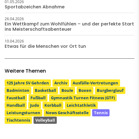
01.05.2026
Sportabzeichen Abnahme
26.04.2026
Ein Wettkampf zum Wohlfühlen – und der perfekte Start
ins Meisterschaftsabenteuer
10.04.2026
Etwas für die Menschen vor Ort tun
Weitere Themen
125 Jahre SV Gehrden
Archiv
Ausfälle-Vertretungen
Badminton
Basketball
Boule
Boxen
Burgberglauf
Faustball
Fußball
Gymnastik Turnen Fitness (GTF)
Handball
Judo
Korbball
Leichtathletik
Leistungsturnen
News Geschäftsstelle
Tennis
Tischtennis
Volleyball