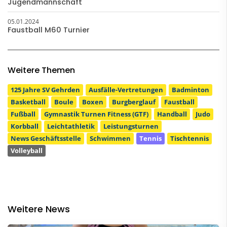
Jugendmannschaft
05.01.2024
Faustball M60 Turnier
Weitere Themen
125 Jahre SV Gehrden
Ausfälle-Vertretungen
Badminton
Basketball
Boule
Boxen
Burgberglauf
Faustball
Fußball
Gymnastik Turnen Fitness (GTF)
Handball
Judo
Korbball
Leichtathletik
Leistungsturnen
News Geschäftsstelle
Schwimmen
Tennis
Tischtennis
Volleyball
Weitere News