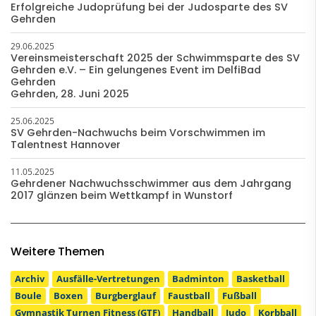
Erfolgreiche Judoprüfung bei der Judosparte des SV
Gehrden
29.06.2025
Vereinsmeisterschaft 2025 der Schwimmsparte des SV
Gehrden e.V. – Ein gelungenes Event im DelfiBad
Gehrden
Gehrden, 28. Juni 2025
25.06.2025
SV Gehrden-Nachwuchs beim Vorschwimmen im
Talentnest Hannover
11.05.2025
Gehrdener Nachwuchsschwimmer aus dem Jahrgang
2017 glänzen beim Wettkampf in Wunstorf
Weitere Themen
Archiv
Ausfälle-Vertretungen
Badminton
Basketball
Boule
Boxen
Burgberglauf
Faustball
Fußball
Gymnastik Turnen Fitness (GTF)
Handball
Judo
Korbball