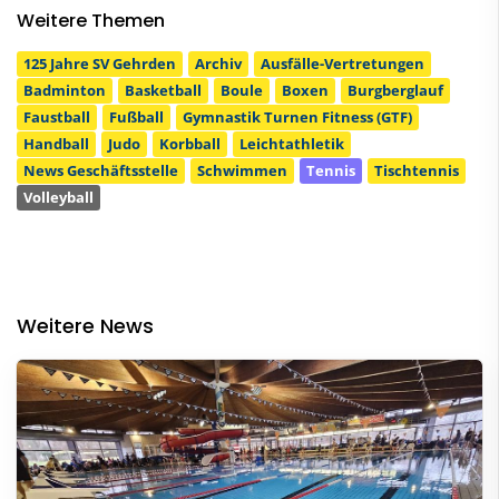
Weitere Themen
125 Jahre SV Gehrden
Archiv
Ausfälle-Vertretungen
Badminton
Basketball
Boule
Boxen
Burgberglauf
Faustball
Fußball
Gymnastik Turnen Fitness (GTF)
Handball
Judo
Korbball
Leichtathletik
News Geschäftsstelle
Schwimmen
Tennis
Tischtennis
Volleyball
Weitere News