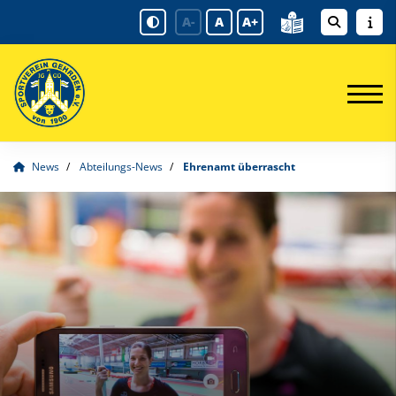
A-
A
A+
News
Abteilungs-News
Ehrenamt überrascht