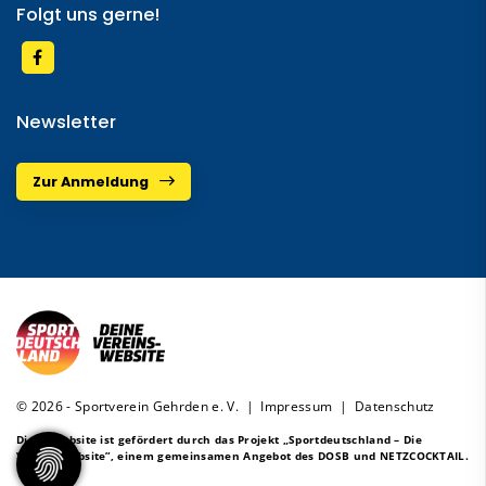
Folgt uns gerne!
Newsletter
Zur Anmeldung
© 2026 - Sportverein Gehrden e. V. |
Impressum
|
Datenschutz
Diese Website ist gefördert durch das Projekt
„Sportdeutschland – Die
Vereinswebsite”
, einem gemeinsamen Angebot des DOSB und NETZCOCKTAIL.