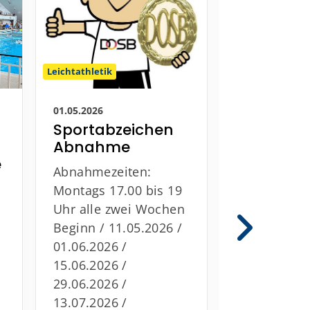
Schwimmen
Leichtathletik
26.04.2026
01.05.2026
Ein Wett
Sportabzeichen
zum Woh
Abnahme
– und de
e
Abnahmezeiten:
perfekte 
Montags 17.00 bis 19
Meisters
Uhr alle zwei Wochen
enteuer
Beginn / 11.05.2026 /
Was norma
01.06.2026 /
mit vollen 
15.06.2026 /
hektischem
29.06.2026 /
und aufgeh
13.07.2026 /