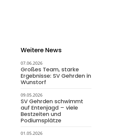
eschäftsstelle
ortverein Gehrden e. V.
ngefeldstraße 17
989 Gehrden
05108 - 5924
Weitere News
info@svgehrden.de
07.06.2026
Großes Team, starke
Ergebnisse: SV Gehrden in
Wunstorf
09.05.2026
SV Gehrden schwimmt
auf Entenjagd – viele
Bestzeiten und
Podiumsplätze
01.05.2026