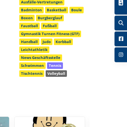
Ausfälle-Vertretungen
Badminton
Basketball
Boule
Boxen
Burgberglauf
Faustball
Fußball
Gymnastik Turnen Fitness (GTF)
Handball
Judo
Korbball
Leichtathletik
News Geschäftsstelle
Schwimmen
Tennis
Tischtennis
Volleyball