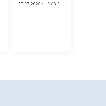
Stimmung 
27.07.2026 / 10.08.2…
ist, zeigte 
r
Kreis‑ und 
e
Meistersch