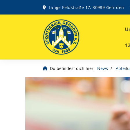
Lange Feldstraße 17, 30989 Gehrden
Un
12
Du befindest dich hier:
News
Abteil