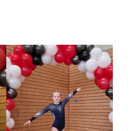
Mitglieder-Service
G
Alles zur Mitgliedschaft
Sp
Downloads
La
Termine
30
Fragen & Antworten