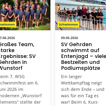
chwimmen
Schwimmen
7.06.2026
09.05.2026
Großes Team,
SV Gehrden
starke
schwimmt auf
Ergebnisse: SV
Entenjagd – viel
Gehrden in
Bestzeiten und
Wunstorf
Podiumsplätze
Beim 7. WSG
Ein langer
Schwimmfest am 6.
Wettkampftag neigt
Juni 2026 im
sich dem Ende – und
modernen „Wunstorf
was für ein Tag es
Elements“ stellte der
war! Beim 6. Kurz-