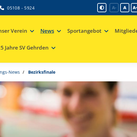
A-
A
A
05108 - 5924
ser Verein
News
Sportangebot
Mitglied
5 Jahre SV Gehrden
ungs-News
Bezirksfinale